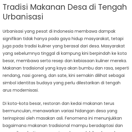
Tradisi Makanan Desa di Tengah
Urbanisasi
Urbanisasi yang pesat di Indonesia membawa dampak
signifikan tidak hanya pada gaya hidup masyarakat, tetapi
juga pada tradisi kuliner yang berasal dari desa. Masyarakat
yang sebelumnya tinggal di kampung kini berpindah ke kota
besar, membawa serta resep dan kebiasaan kuliner mereka.
Makanan tradisional yang kaya akan bumbu dan rasa, seperti
rendang, nasi goreng, dan sate, kini semakin dilihat sebagai
simbol identitas budaya yang perlu dilestarikan di tengah
arus modernisasi.
Di kota-kota besar, restoran dan kedai makanan terus
bermunculan, menawarkan variasi hidangan desa yang
terinspirasi oleh masakan asli. Fenomena ini menunjukkan
bagaimana makanan tradisional mampu beradaptasi dan