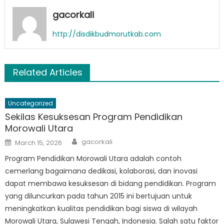
gacorkali
http://disdikbudmorutkab.com
Related Articles
Uncategorized
Sekilas Kesuksesan Program Pendidikan
Morowali Utara
Author
Posted
gacorkali
March 15, 2026
on
Program Pendidikan Morowali Utara adalah contoh
cemerlang bagaimana dedikasi, kolaborasi, dan inovasi
dapat membawa kesuksesan di bidang pendidikan. Program
yang diluncurkan pada tahun 2015 ini bertujuan untuk
meningkatkan kualitas pendidikan bagi siswa di wilayah
Morowali Utara, Sulawesi Tengah, Indonesia. Salah satu faktor