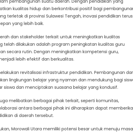
dalam pembangunan suatu daerah. Dengan pendidikan yang
ara:
tkan kualitas hidup dan berkontribusi positif bagi pembanguna
ngkah
g terletak di provinsi Sulawesi Tengah, inovasi pendidikan terus
sitif
nuju
epan yang lebih baik.
asa
epan
erah dan stakeholder terkait untuk meningkatkan kualitas
ang
ang telah dilakukan adalah program peningkatan kualitas guru
bih
kan secara rutin. Dengan meningkatkan kompetensi guru,
ik
njadi lebih efektif dan berkualitas.
elakukan revitalisasi infrastruktur pendidikan. Pembangunan da
akan lingkungan belajar yang nyaman dan mendukung bagi sisw
ar siswa dan menciptakan suasana belajar yang kondusif.
juga melibatkan berbagai pihak terkait, seperti komunitas,
aborasi antara berbagai pihak ini diharapkan dapat memberik
idikan di daerah tersebut.
ukan, Morowali Utara memiliki potensi besar untuk menuju masa