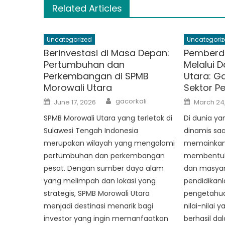
Related Articles
Uncategorized
Uncategoriz
Berinvestasi di Masa Depan:
Pemberd
Pertumbuhan dan
Melalui 
Perkembangan di SPMB
Utara: G
Morowali Utara
Sektor P
Author
Posted
Posted
gacorkali
June 17, 2026
March 24
on
on
SPMB Morowali Utara yang terletak di
Di dunia ya
Sulawesi Tengah Indonesia
dinamis saa
merupakan wilayah yang mengalami
memainkan 
pertumbuhan dan perkembangan
membentuk 
pesat. Dengan sumber daya alam
dan masyara
yang melimpah dan lokasi yang
pendidikan
strategis, SPMB Morowali Utara
pengetahua
menjadi destinasi menarik bagi
nilai-nilai 
investor yang ingin memanfaatkan
berhasil da