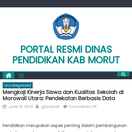
Skip
to
content
PORTAL RESMI DINAS
PENDIDIKAN KAB MORUT
Uncategorized
Mengkaji Kinerja Siswa dan Kualitas Sekolah di
Morowali Utara: Pendekatan Berbasis Data
Posted
Author
on
June 13, 2026
gacorkali
Comments Off
on
Mengkaji
Kinerja
Pendidikan merupakan aspek penting dalam pembangunan
Siswa