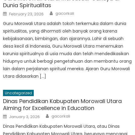
Dunia Spiritualitas
Author
Posted
gacorkali
February 23, 2026
on
Guru Morowali Utara adalah tokoh terkemuka dalam dunia
spiritualitas, yang dihormati oleh banyak orang karena
kebijaksanaan, bimbingan, dan ajarannya. Lahir di sebuah
desa kecil di Indonesia, Guru Morowali Utara menemukan
karunia spiritualnya di usia muda dan telah mendedikasikan
hidupnya untuk berbagi pengetahuan dan membantu orang
lain dalam perjalanan spiritual mereka. Ajaran Guru Morowali
Utara didasarkan […]
Uncategorized
Dinas Pendidikan Kabupaten Morowali Utara
Aiming for Excellence in Education
Author
Posted
gacorkali
January 3, 2026
on
Dinas Pendidikan Kabupaten Morowali Utara, atau Dinas
Pendidikan Kabupaten Morowali Utara, berupaya mencapai