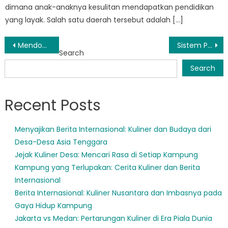
dimana anak-anaknya kesulitan mendapatkan pendidikan
yang layak. Salah satu daerah tersebut adalah […]
Post
Mendobrak Hambatan: Cara Disdikbud Morowali Utara Merevolusi Pelayanan Publik
Sistem Pendidikan Morowali Utara: Temuan Utama dari Analisis Data Terkini
Search
navigation
Search
Recent Posts
Menyajikan Berita Internasional: Kuliner dan Budaya dari
Desa-Desa Asia Tenggara
Jejak Kuliner Desa: Mencari Rasa di Setiap Kampung
Kampung yang Terlupakan: Cerita Kuliner dan Berita
Internasional
Berita Internasional: Kuliner Nusantara dan Imbasnya pada
Gaya Hidup Kampung
Jakarta vs Medan: Pertarungan Kuliner di Era Piala Dunia