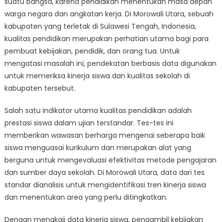
suatu bangsa, karena pendidikan menentukan masa depan
dan
Kualitas
warga negara dan angkatan kerja. Di Morowali Utara, sebuah
Sekolah
kabupaten yang terletak di Sulawesi Tengah, Indonesia,
di
kualitas pendidikan merupakan perhatian utama bagi para
Morowali
pembuat kebijakan, pendidik, dan orang tua. Untuk
Utara:
mengatasi masalah ini, pendekatan berbasis data digunakan
Pendekatan
untuk memeriksa kinerja siswa dan kualitas sekolah di
Berbasis
kabupaten tersebut.
Data
Salah satu indikator utama kualitas pendidikan adalah
prestasi siswa dalam ujian terstandar. Tes-tes ini
memberikan wawasan berharga mengenai seberapa baik
siswa menguasai kurikulum dan merupakan alat yang
berguna untuk mengevaluasi efektivitas metode pengajaran
dan sumber daya sekolah. Di Morowali Utara, data dari tes
standar dianalisis untuk mengidentifikasi tren kinerja siswa
dan menentukan area yang perlu ditingkatkan.
Dengan mengkaji data kinerja siswa, pengambil kebijakan