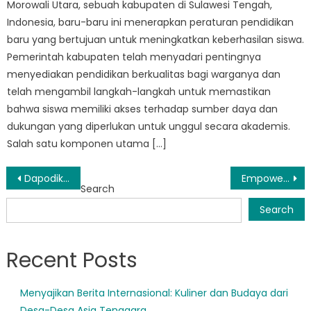
Morowali Utara, sebuah kabupaten di Sulawesi Tengah,
Indonesia, baru-baru ini menerapkan peraturan pendidikan
baru yang bertujuan untuk meningkatkan keberhasilan siswa.
Pemerintah kabupaten telah menyadari pentingnya
menyediakan pendidikan berkualitas bagi warganya dan
telah mengambil langkah-langkah untuk memastikan
bahwa siswa memiliki akses terhadap sumber daya dan
dukungan yang diperlukan untuk unggul secara akademis.
Salah satu komponen utama […]
Post
Dapodik Morowali Utara: Enhancing Education Management in North Morowali District
Empowering Communities Through Sekolah Penggerak Morowali Utara
Search
navigation
Search
Recent Posts
Menyajikan Berita Internasional: Kuliner dan Budaya dari
Desa-Desa Asia Tenggara