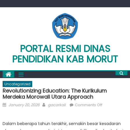
Skip
to
content
PORTAL RESMI DINAS
PENDIDIKAN KAB MORUT
Uncategorized
Revolutionizing Education: The Kurikulum
Merdeka Morowali Utara Approach
Posted
Author
on
January 20, 2026
gacorkali
Comments Off
on
Revolutionizin
Education:
Dalam beberapa tahun terakhir, semakin besar kesadaran
The