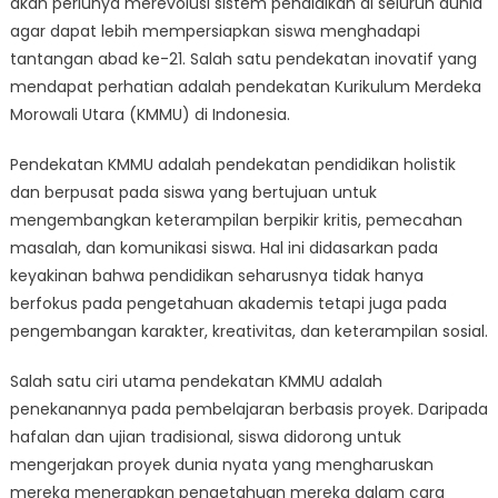
akan perlunya merevolusi sistem pendidikan di seluruh dunia
Kurikulum
Merdeka
agar dapat lebih mempersiapkan siswa menghadapi
Morowali
tantangan abad ke-21. Salah satu pendekatan inovatif yang
Utara
mendapat perhatian adalah pendekatan Kurikulum Merdeka
Approach
Morowali Utara (KMMU) di Indonesia.
Pendekatan KMMU adalah pendekatan pendidikan holistik
dan berpusat pada siswa yang bertujuan untuk
mengembangkan keterampilan berpikir kritis, pemecahan
masalah, dan komunikasi siswa. Hal ini didasarkan pada
keyakinan bahwa pendidikan seharusnya tidak hanya
berfokus pada pengetahuan akademis tetapi juga pada
pengembangan karakter, kreativitas, dan keterampilan sosial.
Salah satu ciri utama pendekatan KMMU adalah
penekanannya pada pembelajaran berbasis proyek. Daripada
hafalan dan ujian tradisional, siswa didorong untuk
mengerjakan proyek dunia nyata yang mengharuskan
mereka menerapkan pengetahuan mereka dalam cara