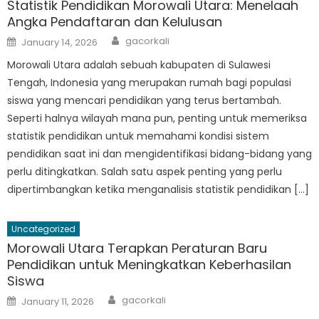
Statistik Pendidikan Morowali Utara: Menelaah
Angka Pendaftaran dan Kelulusan
Author
Posted
gacorkali
January 14, 2026
on
Morowali Utara adalah sebuah kabupaten di Sulawesi
Tengah, Indonesia yang merupakan rumah bagi populasi
siswa yang mencari pendidikan yang terus bertambah.
Seperti halnya wilayah mana pun, penting untuk memeriksa
statistik pendidikan untuk memahami kondisi sistem
pendidikan saat ini dan mengidentifikasi bidang-bidang yang
perlu ditingkatkan. Salah satu aspek penting yang perlu
dipertimbangkan ketika menganalisis statistik pendidikan […]
Uncategorized
Morowali Utara Terapkan Peraturan Baru
Pendidikan untuk Meningkatkan Keberhasilan
Siswa
Author
Posted
gacorkali
January 11, 2026
on