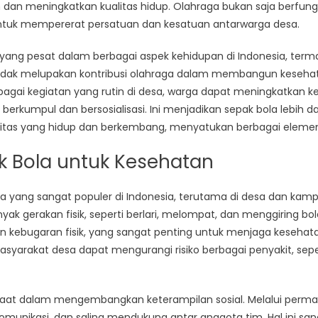
Kesehatan
dan meningkatkan kualitas hidup. Olahraga bukan saja berfungs
Melalui
 untuk mempererat persatuan dan kesatuan antarwarga desa.
Olahraga
ang pesat dalam berbagai aspek kehidupan di Indonesia, terma
tidak melupakan kontribusi olahraga dalam membangun keseha
agai kegiatan yang rutin di desa, warga dapat meningkatkan keb
rkumpul dan bersosialisasi. Ini menjadikan sepak bola lebih da
nitas yang hidup dan berkembang, menyatukan berbagai eleme
k Bola untuk Kesehatan
a yang sangat populer di Indonesia, terutama di desa dan kamp
yak gerakan fisik, seperti berlari, melompat, dan menggiring bo
 kebugaran fisik, yang sangat penting untuk menjaga kesehat
masyarakat desa dapat mengurangi risiko berbagai penyakit, sepe
faat dalam mengembangkan keterampilan sosial. Melalui perma
omunikasi, dan saling mendukung antar anggota tim. Hal ini sang