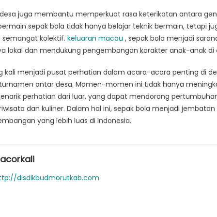
i desa juga membantu memperkuat rasa keterikatan antara ge
ermain sepak bola tidak hanya belajar teknik bermain, tetap
n semangat kolektif.
keluaran macau
, sepak bola menjadi saran
ya lokal dan mendukung pengembangan karakter anak-anak di 
ing kali menjadi pusat perhatian dalam acara-acara penting di d
turnamen antar desa. Momen-momen ini tidak hanya meningkat
menarik perhatian dari luar, yang dapat mendorong pertumbuha
ariwisata dan kuliner. Dalam hal ini, sepak bola menjadi jemba
mbangan yang lebih luas di Indonesia.
acorkali
ttp://disdikbudmorutkab.com