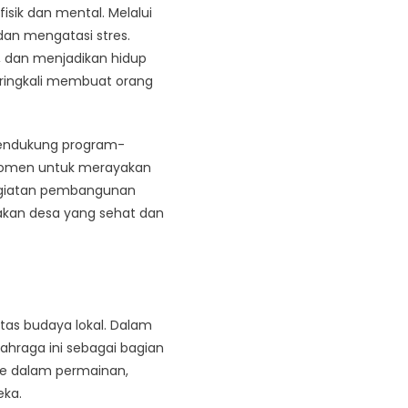
isik dan mental. Melalui
an mengatasi stres.
, dan menjadikan hidup
seringkali membuat orang
 mendukung program-
n momen untuk merayakan
egiatan pembangunan
akan desa yang sehat dan
tas budaya lokal. Dalam
hraga ini sebagai bagian
n ke dalam permainan,
eka.