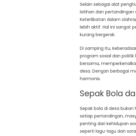
Selain sebagai alat pengh
latihan dan pertandingan
Keterlibatan dalam olahr
lebih aktif. Hal ini sang
kurang bergerak.
Di samping itu, keberada
program sosial dan politi
bersama, memperkenalkan
desa. Dengan berbagai ma
harmonis.
Sepak Bola da
Sepak bola di desa bukan 
setiap pertandingan, mas
penting dari kehidupan sosi
seperti lagu-lagu dan s