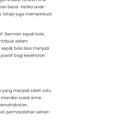
nan besar. Ketika anak-
l, tetapi juga memperkuat
if. Bermain sepak bola
tribusi dalam
 sepak bola bisa menjadi
sitif bagi kesehatan
 yang menjadi salah satu
interaksi sosial antar
persahabatan,
at permasalahan sehari-