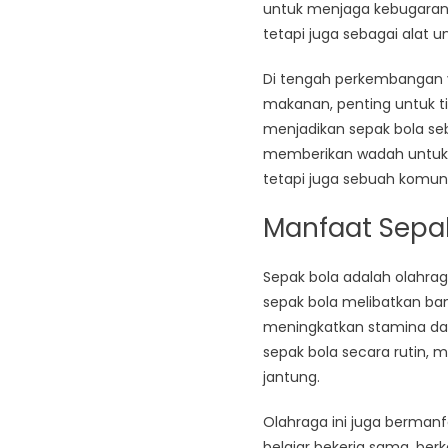
untuk menjaga kebugaran 
tetapi juga sebagai alat
Di tengah perkembangan y
makanan, penting untuk 
menjadikan sepak bola seb
memberikan wadah untuk be
tetapi juga sebuah komu
Manfaat Sepa
Sepak bola adalah olahrag
sepak bola melibatkan ban
meningkatkan stamina dan
sepak bola secara rutin, 
jantung.
Olahraga ini juga berman
belajar bekerja sama, berk