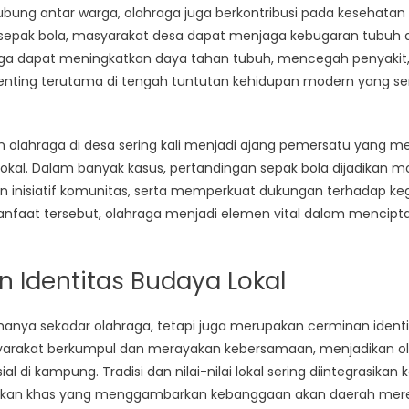
ubung antar warga, olahraga juga berkontribusi pada kesehatan f
 sepak bola, masyarakat desa dapat menjaga kebugaran tubuh d
aga dapat meningkatkan daya tahan tubuh, mencegah penyakit
at penting terutama di tengah tuntutan kehidupan modern yang 
an olahraga di desa sering kali menjadi ajang pemersatu yang
k lokal. Dalam banyak kasus, pertandingan sepak bola dijadika
 inisiatif komunitas, serta memperkuat dukungan terhadap k
nfaat tersebut, olahraga menjadi elemen vital dalam mencipt
n Identitas Budaya Lokal
hanya sekadar olahraga, tetapi juga merupakan cerminan identi
yarakat berkumpul dan merayakan kebersamaan, menjadikan ola
al di kampung. Tradisi dan nilai-nilai lokal sering diintegrasika
orakan khas yang menggambarkan kebanggaan akan daerah mer