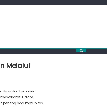
 Melalui
esa-desa dan kampung.
an masyarakat. Dalam
gat penting bagi komunitas